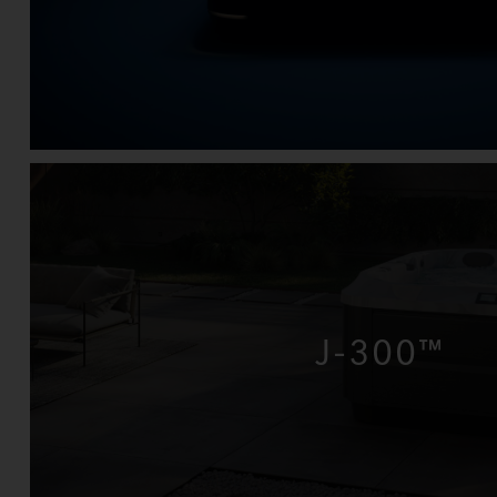
J-300™