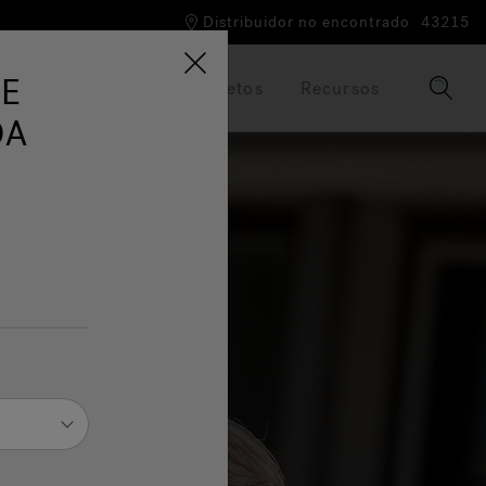
Distribuidor no encontrado
43215
LE
La Marca Jacuzzi®
Folletos
Recursos
DA