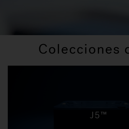
Colecciones 
J5™