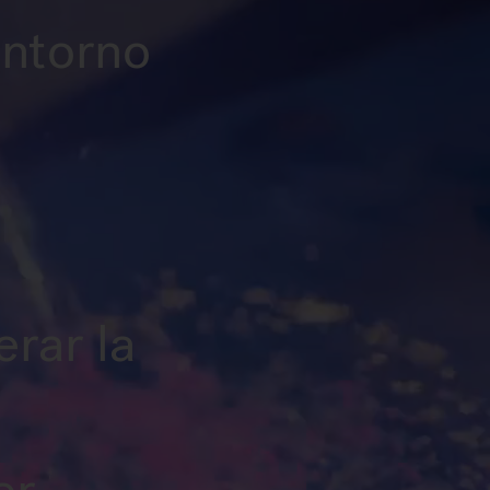
ontorno
erar la