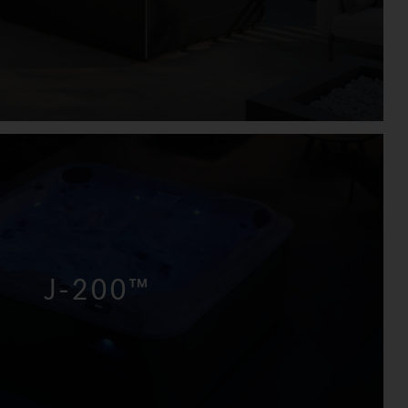
J-200™