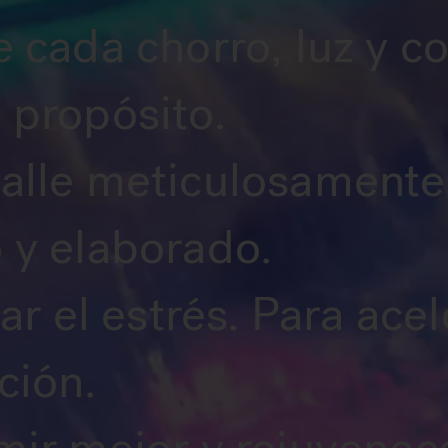
 cada chorro, luz y c
 propósito.
alle meticulosamente
 y elaborado.
iar el estrés. Para acel
ción.