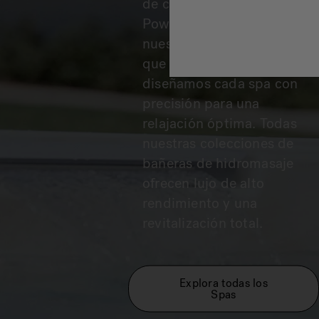
de chorros Jacuzzi
®
PowerPro™ hasta
nuestros asientos lounge
que reducen la tensión,
diseñamos cada spa con
precisión para una
relajación óptima. Todas
nuestras colecciones de
bañeras de hidromasaje
ofrecen lujo de alto
rendimiento y una
revitalización total.
Explora todas los
Spas