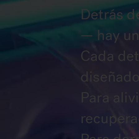
Detrás de
— hay un
Cada det
diseñado
Para aliv
recupera