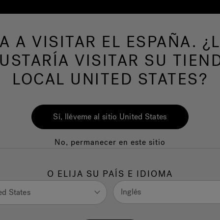
A A VISITAR EL ESPAÑA. ¿
Spas
Swim Spas
Baño
Wellness
USTARÍA VISITAR SU TIEN
LOCAL UNITED STATES?
Sí, lléveme al sitio United States
s
No, permanecer en este sitio
O ELIJA SU PAÍS E IDIOMA
Inglés
ed States