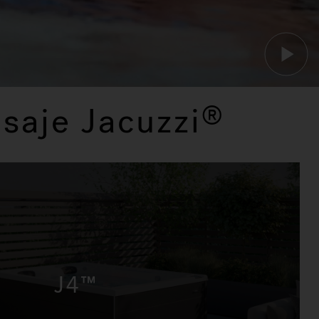
saje Jacuzzi
®
J4™