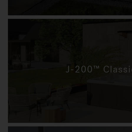
J-200™ Classi