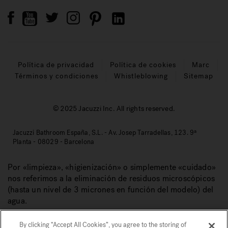
Política de privacidad
Política de cookies
Marc
Términos y condiciones
Whistleblowing
Sitemap
© 2025 Jacuzzi Inc. All rights reserved.
Jacuzzi Bathroom España, S.L. - Av. Josep Tarradellas, 123. 9ª
Planta - 08029 - Barcelona
Por «limpieza», «higienización» o simplemente «cuidado»
nos referimos a la eliminación de residuos microscópicos
(hasta un nivel de 3 micrones en función del modelo) del
agua.
By clicking “Accept All Cookies”, you agree to the storing of