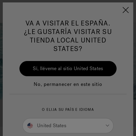
Jacuzzi&reg; EMEA
Menú
VA A VISITAR EL ESPAÑA.
¿LE GUSTARÍA VISITAR SU
TIENDA LOCAL UNITED
STATES?
ess
One Page
Ja
Sí, lléveme al sitio United States
Jacuzzi® Sensational
No, permanecer en este sitio
Wellness™
Te
O ELIJA SU PAÍS E IDIOMA
Solicitud One Page
United States