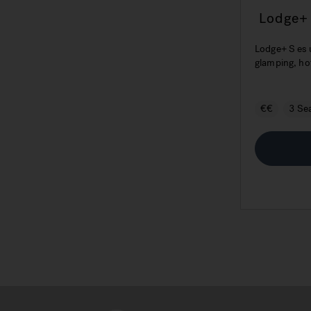
Lodge+ 
perfect
sector d
Lodge+ S es 
glamping, hot
€€
3 Se