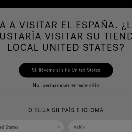
A A VISITAR EL ESPAÑA. ¿
Spas
Swim Spas
Baño
Wellness
La
USTARÍA VISITAR SU TIEN
LOCAL UNITED STATES?
Lodge+
Sí, lléveme al sitio United States
No, permanecer en este sitio
+ es un spa Jacuzzi® dedicada a parques de vacaciones, glam
es y centros vacacionales. En otras palabras, ha sido diseñada 
O ELIJA SU PAÍS E IDIOMA
tilizada con frecuencia y en buena compañía.
Inglés
ed States