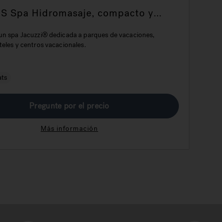
S Spa Hidromasaje, compacto y
o para usar frecuentemente en el
e la hostelería
un spa Jacuzzi® dedicada a parques de vacaciones,
eles y centros vacacionales.
ats
Pregunte por el precio
Más información