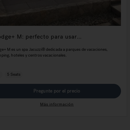
odge+ M: perfecto para usar
recuentemente en el sector de la hostelería
ge+ M es un spa Jacuzzi® dedicada a parques de vacaciones,
ping, hoteles y centros vacacionales.
€
5 Seats
Pregunte por el precio
Más información