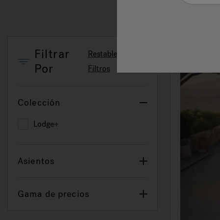
Filtrar
Restablecer
Por
Filtros
Colección
Lodge+
Refine by Colección: Lodge+
Asientos
Gama de precios