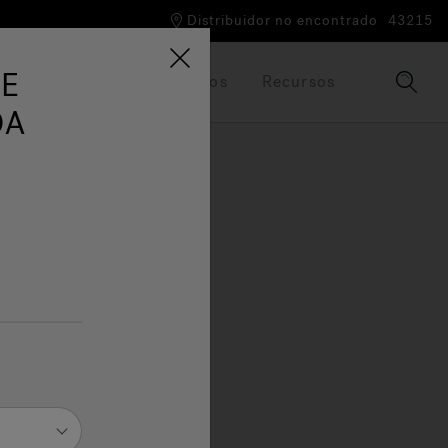
Distribuidor no encontrado
43215
LE
 Marca Jacuzzi®
Folletos
Recursos
DA
ping,
para