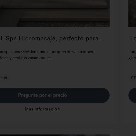
L Spa Hidromasaje, perfecto para
L
ecuentemente en el sector de la
f
ría
un spa Jacuzzi® dedicada a parques de vacaciones,
Lod
eles y centros vacacionales.
glam
eats
€
Pregunte por el precio
Más información