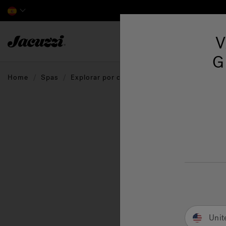
Jacuzzi&reg; EMEA
V
G
Home
Spas
Explorar por colección
Lodge+
Lodge
hotel
ser u
Unit