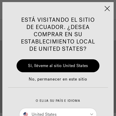
Jacuzzi&reg; Latin Am
Menú
ESTÁ VISITANDO EL SITIO
DE ECUADOR. ¿DESEA
COMPRAR EN SU
ESTABLECIMIENTO LOCAL
DE UNITED STATES?
Sí, lléveme al sitio United States
Descarga
Calidad
No, permanecer en este sitio
Localizador de
O ELIJA SU PAÍS E IDIOMA
Servicio al cliente
distribuidores
United States