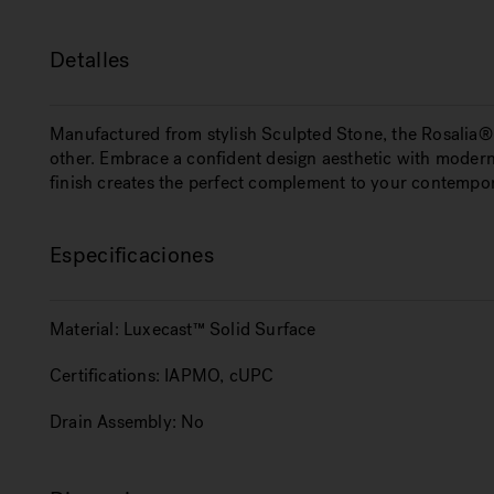
Detalles
Manufactured from stylish Sculpted Stone, the Rosalia® 
other. Embrace a confident design aesthetic with modern 
finish creates the perfect complement to your contempor
Especificaciones
Material:
Luxecast™ Solid Surface
Certifications:
IAPMO, cUPC
Drain Assembly:
No