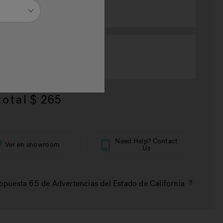
selected
ZE
8" x 16.33" x 7.09"
otal
$ 265
Need Help? Contact
Ver en showroom
Us
opuesta 65 de Advertencias del Estado de California