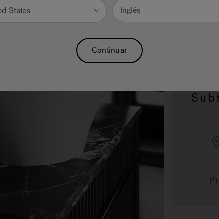
Inglés
ed States
2.
SI
Continuar
20.2
Subt
Pr