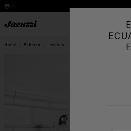
Jacuzzi&reg; Latin America
ECU
Home
Bañeras
Lavabos