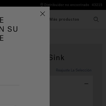
Distribuidor no encontrado
43215
E
Tinas de hidromasaje
Más productos
N SU
E
alia® Vessel Sink
Reajuste La Selección
olores Casco
White