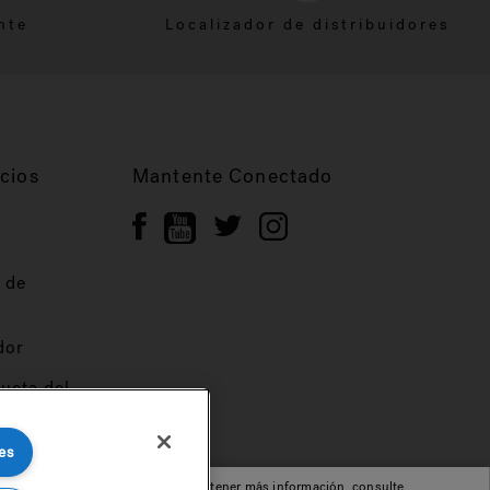
nte
Localizador de distribuidores
cios
Mantente Conectado
 de
dor
ucta del
es
cepta nuestro uso de cookies. Para obtener más información, consulte