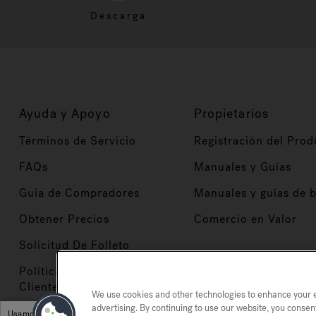
Descarga
Ayuda y Apoyo
Propietarios
Términos de Servicio
Registración del Prod
FAQs
Manuales y Guías
Guia de Compradores
Manuales y guías de 
Obtener Precios
Comercio en Valor
Solicitud De Folleto
Políticas de Servicio al
Cliente
We use cookies and other technologies to enhance your ex
advertising. By continuing to use our website, you consen
Usamos cookies y otras tecnologías para mejorar su experiencia, para análisis y