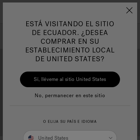
Jacuzzi&reg; Latin Am
Menú
ESTÁ VISITANDO EL SITIO
DE ECUADOR. ¿DESEA
COMPRAR EN SU
ESTABLECIMIENTO LOCAL
DE UNITED STATES?
Sí, lléveme al sitio United States
Descarga
Calidad
No, permanecer en este sitio
Localizador de
O ELIJA SU PAÍS E IDIOMA
Servicio al cliente
distribuidores
United States