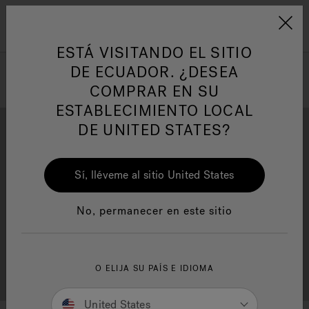
Jacuzzi&reg; Latin Am
Menú
ESTÁ VISITANDO EL SITIO
DE ECUADOR. ¿DESEA
COMPRAR EN SU
ESTABLECIMIENTO LOCAL
DE UNITED STATES?
Sí, lléveme al sitio United States
Descarga
Calidad
No, permanecer en este sitio
Localizador de
O ELIJA SU PAÍS E IDIOMA
Servicio al cliente
distribuidores
United States