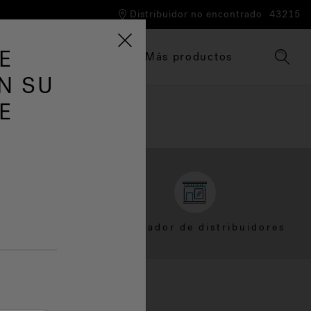
Distribuidor no encontrado
43215
E
Tinas de hidromasaje
Más productos
N SU
E
nte
Localizador de distribuidores