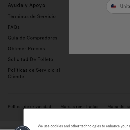
Ayuda y Apoyo
Propietarios
Unit
Términos de Servicio
Registración del Prod
FAQs
Manuales y Guías
Guia de Compradores
Manuales y guías de 
Obtener Precios
Comercio en Valor
Solicitud De Folleto
Políticas de Servicio al
Cliente
Política de privacidad
Marcas registradas
Mapa del si
We use cookies and other technologies to enhance your ex