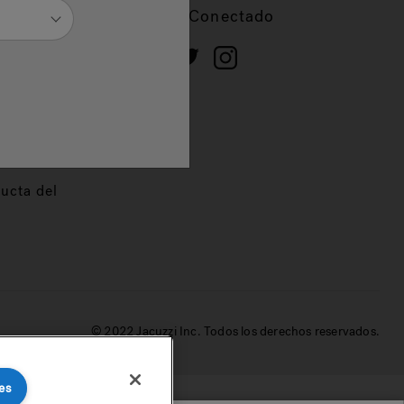
cios
Mantente Conectado
 de
dor
ucta del
© 2022 Jacuzzi Inc. Todos los derechos reservados.
es