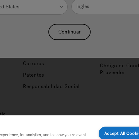
Nuestra Marca
Vendedor y So
Inglés
ed States
ucto
Sobre Nosotros
Conviértase en
Distribuidor
Hidroterapia
Continuar
Inicio de Sesión
baño
Asociaciones
Distribuidor
Nuestro Blog
Foco de Diseña
Carreras
Código de Cond
Proveedor
Patentes
Responsabilidad Social
tio
Accept All Cooki
perience, for analytics, and to show you relevant