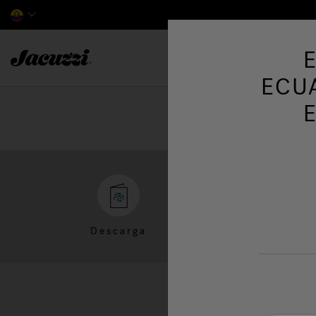
Jacuzzi&reg; Latin America
ECU
Descarga