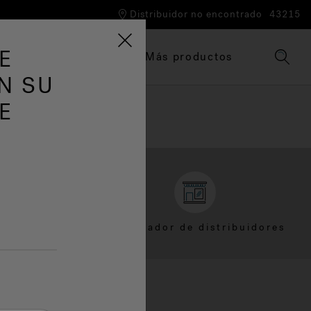
Distribuidor no encontrado
43215
E
Tinas de hidromasaje
Más productos
N SU
E
nte
Localizador de distribuidores