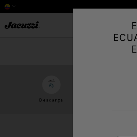
Jacuzzi&reg; Latin America
ECU
Descarga