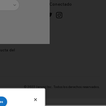
cios
Mantente Conectado
 de
dor
ucta del
© 2022 Jacuzzi Inc. Todos los derechos reservados.
es