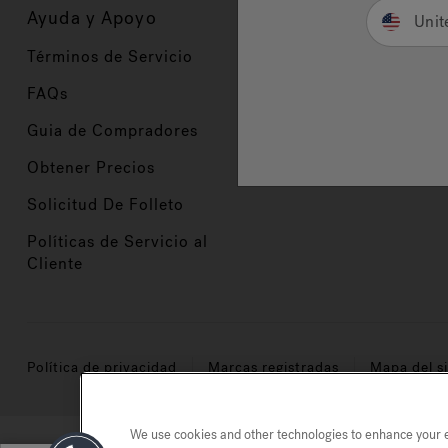
Ayuda y Apoyo
Propietarios
Unit
Términos de Servicio
Registración del Prod
FAQs
Manuales y Guías
Guia de Compradores
Manuales y guías de 
Obtener Precios
Comercio en Valor
Solicitud De Folleto
Políticas de Servicio al
Cliente
Política de privacidad
Marcas registradas
Mapa del si
We use cookies and other technologies to enhance your ex