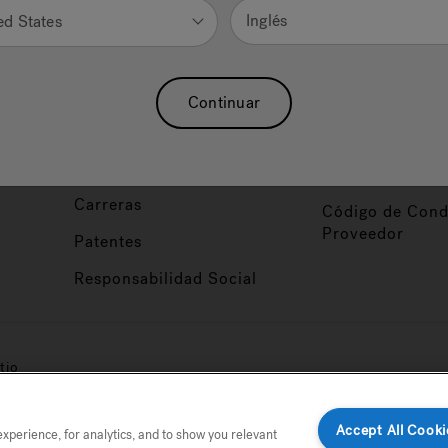
Nuestra Marca
Vendedor y So
Inglés
ed States
ucto
Sobre Nosotros
Conviértase en
Distribuidor
Hidroterapia
Continuar
Inicio de Sesión
baño
Asociaciones
Distribuidor
Nuestro Blog
Foco de Diseña
Carreras
Código de Cond
Proveedor
Patentes
Responsabilidad Social
tio
Accept All Cooki
perience, for analytics, and to show you relevant