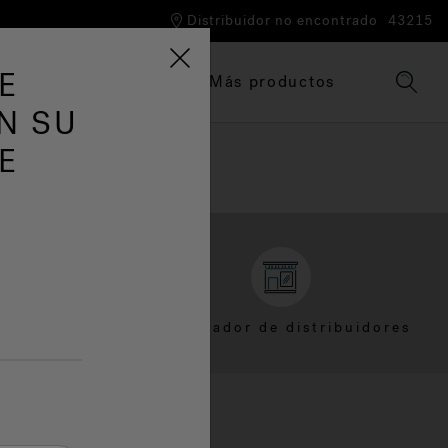
Distribuidor no encontrado
43215
E
Tinas de hidromasaje
Más productos
N SU
E
nte
Localizador de distribuidores