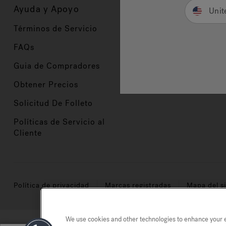
Ayuda y Apoyo
Propietarios
Unit
Términos de Servicio
Registración del Prod
FAQs
Manuales y Guías
Guia de Compradores
Manuales y guías de 
Obtener Precios
Comercio en Valor
Solicitud De Folleto
Políticas de Servicio al
Cliente
Política de privacidad
Marcas registradas
Mapa del si
We use cookies and other technologies to enhance your ex