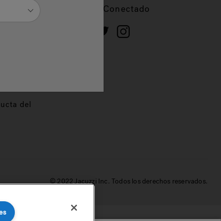
cios
Mantente Conectado
 de
dor
ucta del
© 2022 Jacuzzi Inc. Todos los derechos reservados.
es