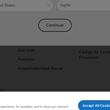
Nuestra Marca
Vendedor y So
Inglés
ed States
ucto
Sobre Nosotros
Conviértase en
Distribuidor
Hidroterapia
Continuar
Inicio de Sesión
baño
Asociaciones
Distribuidor
Nuestro Blog
Foco de Diseña
Carreras
Código de Cond
Proveedor
Patentes
Responsabilidad Social
tio
Accept All Cooki
perience, for analytics, and to show you relevant