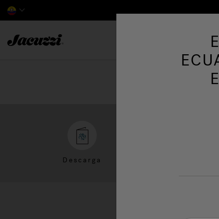
Jacuzzi&reg; Latin America
ECU
Descarga