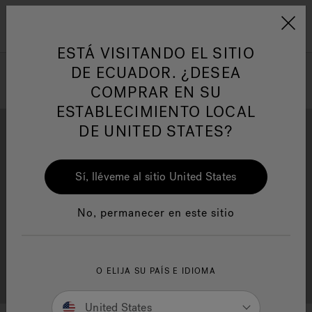
Jacuzzi&reg; Latin Am
Menú
ESTÁ VISITANDO EL SITIO
DE ECUADOR. ¿DESEA
COMPRAR EN SU
ESTABLECIMIENTO LOCAL
DE UNITED STATES?
Sí, lléveme al sitio United States
Descarga
Calidad
No, permanecer en este sitio
Localizador de
O ELIJA SU PAÍS E IDIOMA
Servicio al cliente
distribuidores
United States