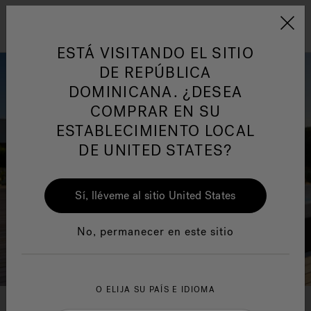
Jacuzzi&reg; Latin Am
ARTÍCULOS SOBRE TINAS DE
AR
Menú
A
HIDROMASAJE
I
ESTÁ VISITANDO EL SITIO
DE REPÚBLICA
DOMINICANA. ¿DESEA
Responsabilidad Social
FA
COMPRAR EN SU
ESTABLECIMIENTO LOCAL
DE UNITED STATES?
Sí, lléveme al sitio United States
Manuales y Guías del Usuario
Re
No, permanecer en este sitio
O ELIJA SU PAÍS E IDIOMA