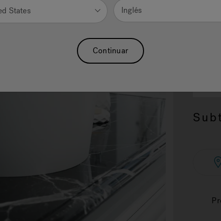
Inglés
ed States
Continuar
2.
SI
15.1
Subt
Pr