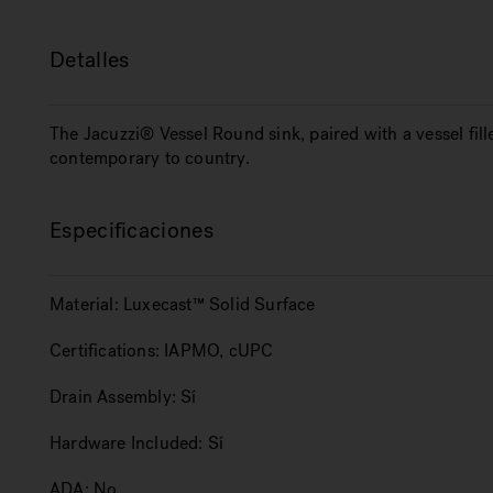
Detalles
The Jacuzzi® Vessel Round sink, paired with a vessel fill
contemporary to country.
Especificaciones
Material:
Luxecast™ Solid Surface
Certifications:
IAPMO, cUPC
Drain Assembly:
Sí
Hardware Included:
Sí
ADA:
No