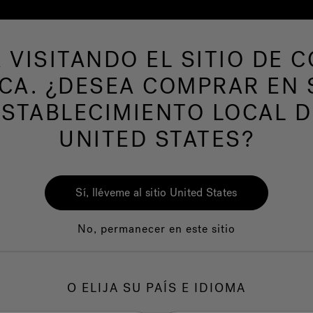
 VISITANDO EL SITIO DE 
de hidromasaje
Más productos
Nuestra mar
ICA. ¿DESEA COMPRAR EN 
ESTABLECIMIENTO LOCAL D
UNITED STATES?
Jac
Wit
Sí, lléveme al sitio United States
No, permanecer en este sitio
1.
C
O ELIJA SU PAÍS E IDIOMA