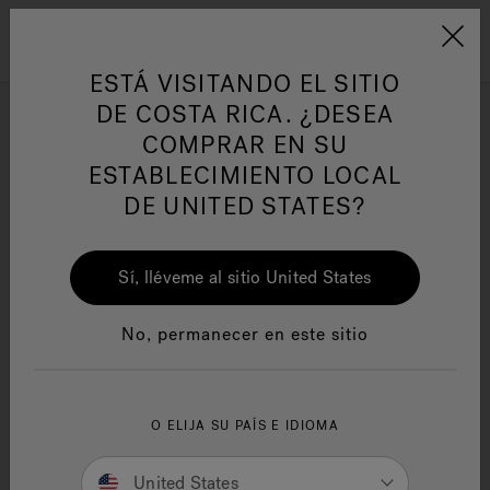
Jacuzzi&reg; Latin Am
ARTÍCULOS SOBRE TINAS DE
AR
Menú
A
HIDROMASAJE
I
ESTÁ VISITANDO EL SITIO
DE COSTA RICA. ¿DESEA
COMPRAR EN SU
Responsabilidad Social
FA
Contact Us
ESTABLECIMIENTO LOCAL
DE UNITED STATES?
We welcome your inquiries.
Sí, lléveme al sitio United States
Contact us via phone at 1-844-
602-6064 for general
Manuales y Guías del Usuario
Re
inquiries.
No, permanecer en este sitio
For support of faucets
purchased at Lowes, please call
1-800-643-0067
O ELIJA SU PAÍS E IDIOMA
SUPPORT HOURS
United States