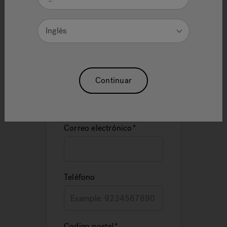
M-F, 7am-4pm Pacific
Or if you prefer, fill-out the
Inglés
form below. You will receive a
response within 48 hours.
Nombre
Continuar
Correo electrónico
Teléfono
Codigo postal