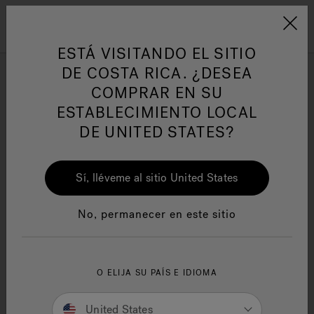
Jacuzzi&reg; Latin Am
ARTÍCULOS SOBRE TINAS DE
AR
Menú
A
HIDROMASAJE
I
ESTÁ VISITANDO EL SITIO
DE COSTA RICA. ¿DESEA
COMPRAR EN SU
Responsabilidad Social
FA
ESTABLECIMIENTO LOCAL
DE UNITED STATES?
Sí, lléveme al sitio United States
Manuales y Guías del Usuario
Re
No, permanecer en este sitio
O ELIJA SU PAÍS E IDIOMA
Jacuzzi® Warranty
United States