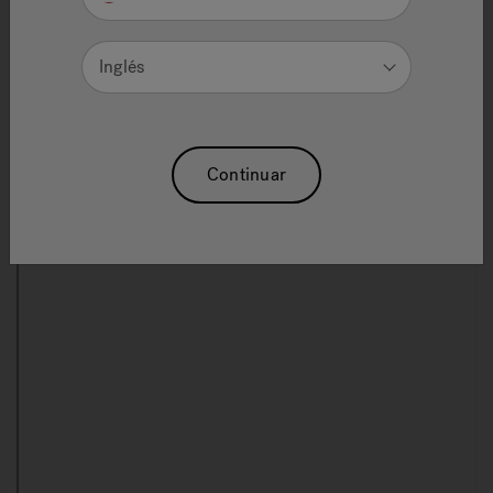
Registration
Inglés
Registering your hot tub will expedite communications
with Jacuzzi® Hot Tubs and will enable us to send you
important updates and special offers.
Continuar