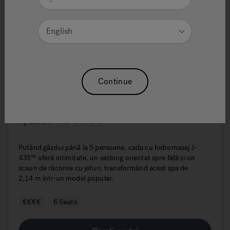
English
Continue
SPA DE 2,14 M CU SCAUN TIP
ȘEZLONG J-435™
Putând găzdui până la 5 persoane, cada cu hidromasaj J-
435™ oferă intimitate, un șezlong orientat spre față și un
scaun de răcorire cu jeturi, transformând acest spa de
2,14 m într-un model popular.
€€€€
6 Seats