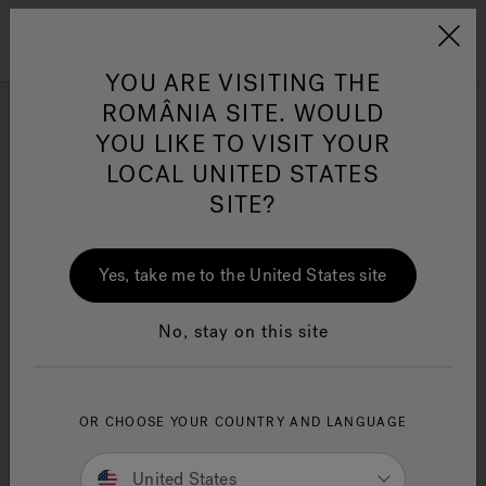
Jacuzzi&reg; EMEA
Menu
YOU ARE VISITING THE
ROMÂNIA SITE. WOULD
J-400™
YOU LIKE TO VISIT YOUR
LOCAL UNITED STATES
SITE?
Refine
are
Sensational Wellness™
Te
Jacuzzi®
O pagină
In
Ja
Yes, take me to the United States site
No, stay on this site
OR CHOOSE YOUR COUNTRY AND LANGUAGE
United States