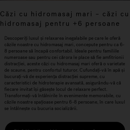
Căzi cu hidromasaj mari – căzi cu
hidromasaj pentru +6 persoane
Descoperiți luxul și relaxarea inegalabile pe care le oferă
căzile noastre cu hidromasaj mari, concepute pentru ca 6-
8 persoane să încapă confortabil. Ideale pentru familiile
numeroase sau pentru cei cărora le place să fie amfitrionii
distracției, aceste căzi cu hidromasaj mari oferă o varietate
de scaune, pentru confortul tuturor. Cufundați-vă în apă și
bucurați-vă de experiența distracției supreme, cu
caracteristici de hidroterapie avansată, asigurându-vă că
fiecare invitat își găsește locul de relaxare perfect.
Transformați-vă întâlnirile în evenimente memorabile, cu
căzile noastre spațioase pentru 6-8 persoane, în care luxul
se întâlnește cu bucuria socializării.