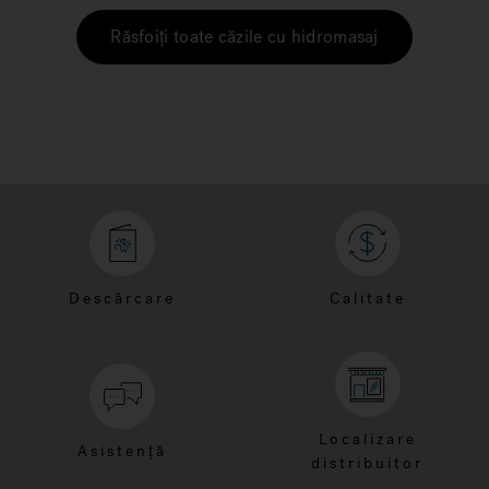
Răsfoiți toate căzile cu hidromasaj
Descărcare
Calitate
Localizare
Asistență
distribuitor