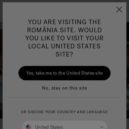
Jacuzzi&reg; EMEA
Menu
YOU ARE VISITING THE
ROMÂNIA SITE. WOULD
YOU LIKE TO VISIT YOUR
LOCAL UNITED STATES
SITE?
are
Sensational Wellness™
Te
Jacuzzi®
O pagină
In
Ja
Yes, take me to the United States site
No, stay on this site
OR CHOOSE YOUR COUNTRY AND LANGUAGE
United States
Răsfoiți după dimensiunea