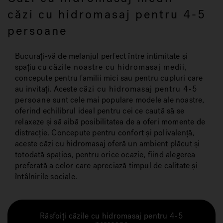
căzi cu hidromasaj pentru 4-5
persoane
Bucurați-vă de melanjul perfect între intimitate și
spațiu cu
căzile noastre cu hidromasaj medii
,
concepute pentru familii mici sau pentru cupluri care
au invitați. Aceste
căzi cu hidromasaj pentru 4-5
persoane
sunt cele mai populare modele ale noastre,
oferind echilibrul ideal pentru cei ce caută să se
relaxeze și să aibă posibilitatea de a oferi momente de
distracție. Concepute pentru confort și polivalență,
aceste căzi cu hidromasaj oferă un ambient plăcut și
totodată spațios, pentru orice ocazie, fiind alegerea
preferată a celor care apreciază timpul de calitate și
întâlnirile sociale.
Răsfoiți căzile cu hidromasaj pentru 4-5