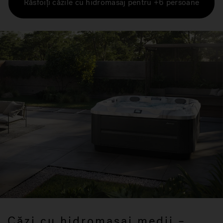
Răsfoiți căzile cu hidromasaj pentru +6 persoane
Căzi cu hidromasaj medii –