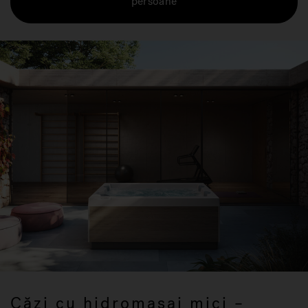
persoane
Căzi cu hidromasaj mici –