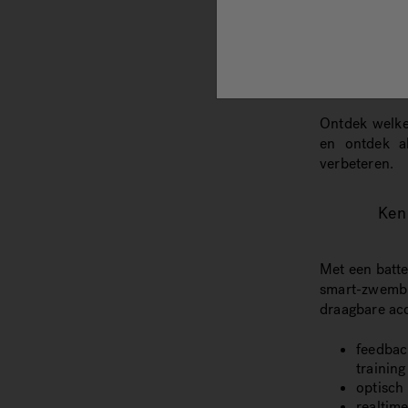
activiteit: tr
iedereen, on
En dit alles 
trainingserv
aanwijzingen
Ontdek welk
en ontdek al
verbeteren.
Ken
Met een batte
smart-zwembr
draagbare acc
feedbac
training
optisch
realtim