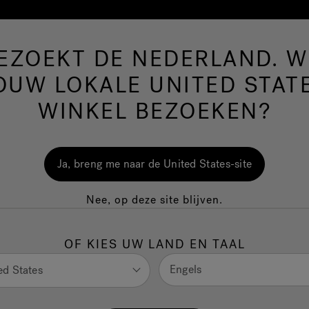
BEZOEKT DE NEDERLAND. WI
Hot Tubs
Zwem-Spa’s
Badkamer
Welln
OUW LOKALE UNITED STAT
bril: revolutioneer
WINKEL BEZOEKEN?
soires voor de zw
Ja, breng me naar de United States-site
Nee, op deze site blijven.
ZWEM-SPA
OF KIES UW LAND EN TAAL
Wat is de FORM smart-zwembril
Engels
ed States
oel van de FORM smart-zwembril ligt in de kwintessens van fy