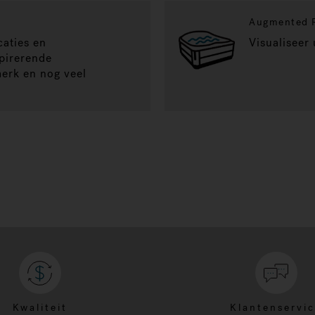
Augmented R
caties en
Visualiseer
pirerende
-merk en nog veel
Kwaliteit
Klantenservi