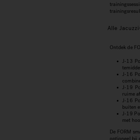
trainingsses
trainingsresu
Alle Jacuzz
Ontdek de FO
J-13 Po
temidde
J-16 Po
combine
J-19 Po
ruime af
J-16 Po
buiten 
J-19 Po
met hoo
De FORM smar
optioneel bi