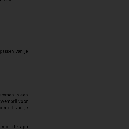
npassen van je
s
wemmen in een
 zwembril voor
comfort van je
anuit de app