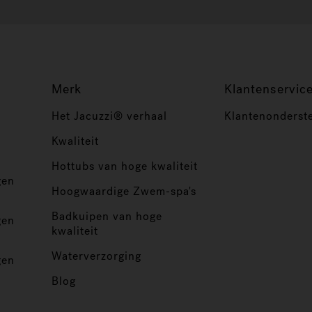
Merk
Klantenservic
Het Jacuzzi® verhaal
Klantenonderst
Kwaliteit
s
Hottubs van hoge kwaliteit
gen
Hoogwaardige Zwem-spa's
Badkuipen van hoge
gen
kwaliteit
Waterverzorging
gen
Blog