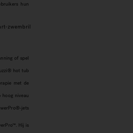
ebruikers hun
art-zwembril
anning of spel
uzzi® hot tub
erapie met de
p hoog niveau
owerPro®-jets
rPro™. Hij is