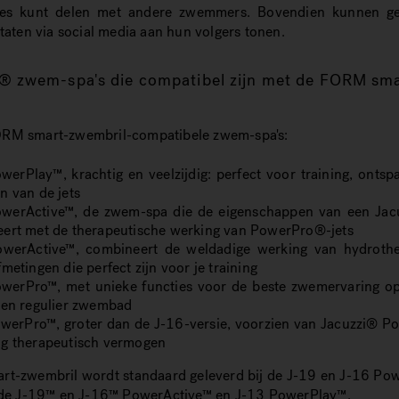
sies kunt delen met andere zwemmers. Bovendien kunnen g
ltaten via social media aan hun volgers tonen.
i® zwem-spa's die compatibel zijn met de FORM sm
RM smart-zwembril-compatibele zwem-spa's:
werPlay™, krachtig en veelzijdig: perfect voor training, ontsp
n van de jets
werActive™, de zwem-spa die de eigenschappen van een Jac
ert met de therapeutische werking van PowerPro®-jets
werActive™, combineert de weldadige werking van hydroth
metingen die perfect zijn voor je training
werPro™, met unieke functies voor de beste zwemervaring o
een regulier zwembad
werPro™, groter dan de J-16-versie, voorzien van Jacuzzi® P
g therapeutisch vermogen
t-zwembril wordt standaard geleverd bij de J-19 en J-16 Powe
j de J-19™ en J-16™ PowerActive™ en J-13 PowerPlay™.