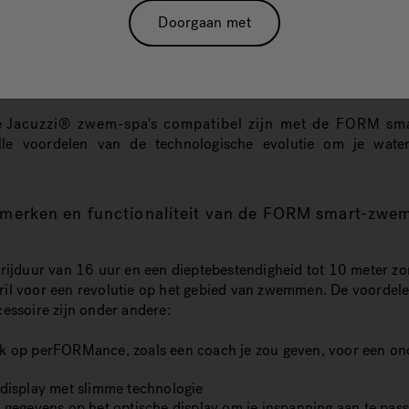
aining – en prestaties – naar een nieuw niveau tillen. Want sport 
Doorgaan met
tspanning voor sommigen en – nog belangrijker – perFORMance
kan worden omgezet in een exclusieve, verrijkende en aanpasbar
aring: zwemmen in een Jacuzzi® zwem-spa, gebruikmakend van
 en gegevens op het geïntegreerde scherm van de FORM smart-
e
Jacuzzi® zwem-spa's compatibel zijn met de FORM sm
le voordelen van de technologische evolutie om je water
merken en functionaliteit van de FORM smart-zwem
rijduur van 16 uur en een dieptebestendigheid tot 10 meter z
il voor een revolutie op het gebied van zwemmen. De voordele
essoire zijn onder andere:
k op perFORMance, zoals een coach je zou geven, voor een o
 display met slimme technologie
e gegevens op het optische display om je inspanning aan te pas