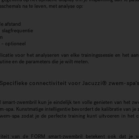
sschema's na te leven, met analyse op:
de afstand
 slagfrequentie
ën
 – optioneel
licatie voor het analyseren van elke trainingssessie en het aa
tine en de parameters die je wilt meten.
Specifieke connectiviteit voor Jacuzzi® zwem-spa'
smart-zwembril kun je eindelijk ten volle genieten van het z
-spa. Kunstmatige intelligentie bevordert de kalibratie van je
wem-spa zodat je de perfecte training kunt uitvoeren in het 
viteit van de FORM smart-zwembril betekent ook dat je v