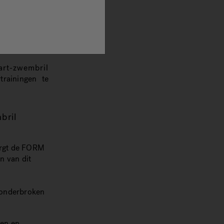
is welzijn voor
 voor velen.
e
 de
zwembril.
art-zwembril
trainingen te
bril
orgt de FORM
n van dit
nonderbroken
sen en