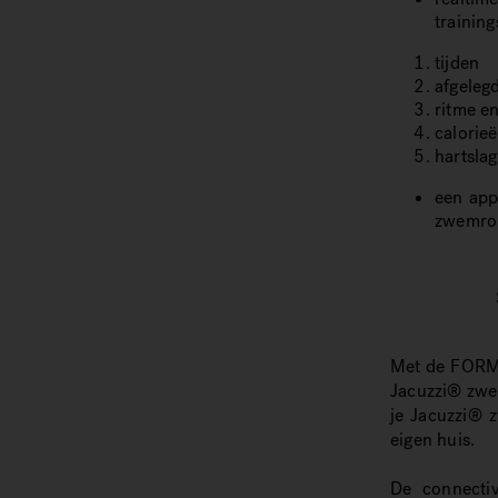
training
tijden
afgeleg
ritme en
calorie
hartslag
een app
zwemrou
Met de FORM 
Jacuzzi® zwem
je Jacuzzi® z
eigen huis.
De connecti