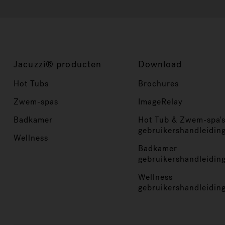
Jacuzzi® producten
Download
Hot Tubs
Brochures
Zwem-spas
ImageRelay
Badkamer
Hot Tub & Zwem-spa'
gebruikershandleidin
Wellness
Badkamer
gebruikershandleidin
Wellness
gebruikershandleidin