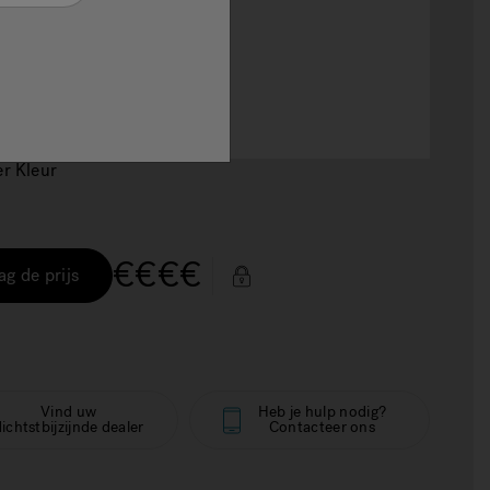
er Kleur
€€€€
ag de prijs
Vind uw
Heb je hulp nodig?
ichtstbijzijnde dealer
Contacteer ons