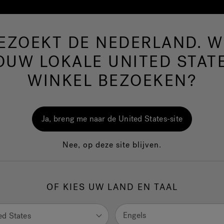
BEZOEKT DE NEDERLAND. WI
Hot Tubs
Zwem-Spa’s
Badkamer
Wellnes
OUW LOKALE UNITED STAT
WINKEL BEZOEKEN?
Vir
Ja, breng me naar de United States-site
Thu
Nee, op deze site blijven.
Hot
Dit 
OF KIES UW LAND EN TAAL
Engels
ed States
1.
K