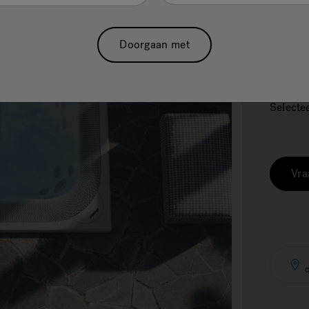
Doorgaan met
Selecte
Vra
d