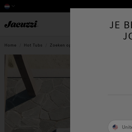
Jacuzzi&reg; EMEA
JE 
J
Home
Hot Tubs
Zoeken op formaat
6+ Personen
Unit