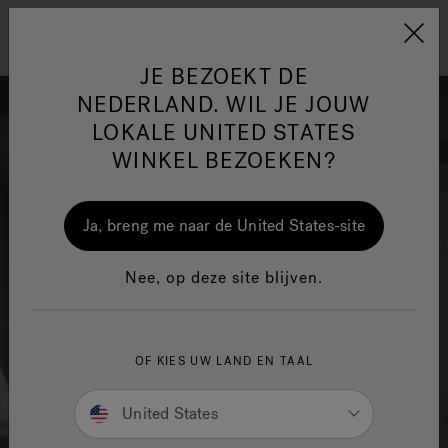
Jacuzzi&reg; EMEA
Menu
JE BEZOEKT DE
NEDERLAND. WIL JE JOUW
LOKALE UNITED STATES
WINKEL BEZOEKEN?
One Page
Ja
Ja, breng me naar de United States-site
Jacuzzi® Sensational
Nee, op deze site blijven.
Wellness™
In
OF KIES UW LAND EN TAAL
United States