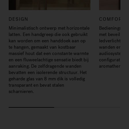
DESIGN
COMFORT
Minimalistisch ontwerp met horizontale
Bedieningspane
latten. Een handgreep die ook gebruikt
met beveiligd
kan worden om een handdoek aan op
ledverlichting,
te hangen, gemaakt van kostbaar
wanden en in d
massief hout dat een constante warmte
audiosysteem 
en een fluweelachtige sensatie biedt bij
configuratie).
aanraking. De zelfdragende wanden
aromatherapie
bevatten een isolerende structuur. Het
geharde glas van 8 mm dik is volledig
transparant en bevat stalen
scharnieren.