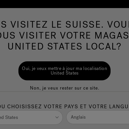
S VISITEZ LE SUISSE. VOU
 De Nage
Salle de bains
Wellness
Le Ma
OUS VISITER VOTRE MAGAS
UNITED STATES LOCAL?
courant : tous les
Oui, je veux mettre à jour ma localisation
ntraîner dans un
United States
Non, je veux rester sur ce site.
OU CHOISISSEZ VOTRE PAYS ET VOTRE LANGU
Anglais
ed States