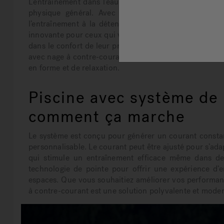
L’entraînement dans l’eau a toujours été l’un des meil
physique général. Avec une piscine équipée d’un 
l’entraînement à la détente. Également connues sou
innovante pour ceux qui veulent profiter des avantages 
dans le confort de leur propre maison. Découvrons ens
avec nage à contre-courant et comment cette technolo
en forme et de relaxation.
Piscine avec système de 
comment ça marche
Le système est conçu pour générer un courant constan
personnalisable. Le courant peut être ajusté pour s’ad
qui stimule un entraînement efficace même dans de 
technologie de pointe pour offrir une expérience d’
espaces. Que vous souhaitiez améliorer vos performan
à contre-courant est une solution polyvalente et mode