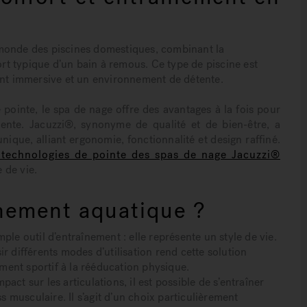
 monde des piscines domestiques, combinant la
ort typique d’un bain à remous. Ce type de piscine est
ent immersive et un environnement de détente.
ointe, le spa de nage offre des avantages à la fois pour
ente. Jacuzzi®, synonyme de qualité et de bien-être, a
ique, alliant ergonomie, fonctionnalité et design raffiné.
s technologies de pointe des spas de nage Jacuzzi®
le de vie.
înement aquatique ?
le outil d’entraînement : elle représente un style de vie.
sir différents modes d’utilisation rend cette solution
ement sportif à la rééducation physique.
mpact sur les articulations, il est possible de s’entraîner
s musculaire. Il s’agit d’un choix particulièrement