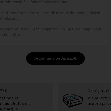
traînement à la fois efficace et douce.
eut transformer votre quotidien, vous donnant le plaisir
t relaxant.
érieure et découvrez comment un spa de nage peut
du bien-être.
Retour au blog Jacuzzi®
ZZI®
Configurateu
cations et
Visualisez 
 à des photos de
propre jardi
 la marque