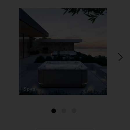
Spas
1
2
3