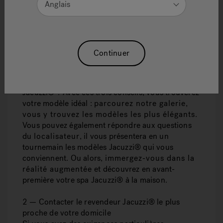
Anglais
être. Et pour transformer les rêves en réalité, nous
vous donnons cinq conseils qui vous permettront
de choisir et d’installer un spa d’extérieur
Jacuzzi®.
Continuer
1 — Trouver l’inspiration grâce aux projets
Jacuzzi® et à nos conseillers
À quoi ressemblera votre spa d’extérieur
Jacuzzi® ? Avec ces trois conseils, vous trouverez
votre modèle idéal :
parcourez notre galerie,
vous y trouvez les modèles les plus élégants
.
Vous pouvez également répondre aux questions
du
localisateur
, il vous présentera en un
tournemain les modèles Jacuzzi® qui vous
conviennent. Ou alors,
immergez-vous dans la
réalité augmentée
et découvrez en avant-
première votre spa Jacuzzi® à la maison.
2 — Contacter le revendeur Jacuzzi® le plus
proche de votre domicile