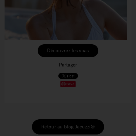
Découvrez les spas
Partager
Save
Retour au blog Jacuzzi®