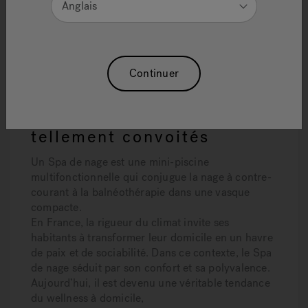
domestique
. Ce sont des solutions parfaites si
Anglais
vous êtes à la recherche d’une expérience
wellness intégrale tout au long de l’année, même
dans votre jardin.
Continuer
Qu’est-ce qu’un Spa de
nage et pourquoi sont-ils
tellement convoités
Un
Spa de nage
est une
mini-piscine
multifonctionnelle
qui conjugue
la nage à contre-
courant à la balnéothérapie
dans une vasque
compacte.
En France, la rigueur du climat invite ses
habitants à transformer leur domicile en un havre
de paix et de sociabilité. Dans ce contexte, le Spa
de nage séduit par son confort et sa polyvalence.
Aujourd’hui, il est devenu une véritable
tendance
du wellness à domicile
,