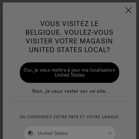
Jacuzzi&reg; EMEA
Menu
VOUS VISITEZ LE
BELGIQUE. VOULEZ-VOUS
Spas de Nage PowerPlay™
VISITER VOTRE MAGASIN
UNITED STATES LOCAL?
Affiner par
One Page
Ja
Oui, je veux mettre à jour ma localisation
United States
Jacuzzi® Sensational
Te
Wellness™
in
Non, je veux rester sur ce site.
OU CHOISISSEZ VOTRE PAYS ET VOTRE LANGUE
United States