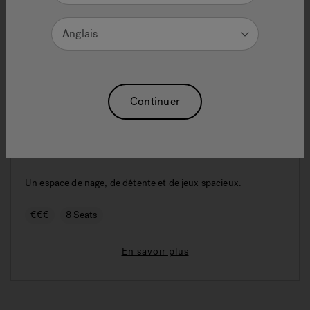
Anglais
Continuer
J-13 PowerPlay™
Un espace de nage, de détente et de jeux spacieux.
€€€
8 Seats
En savoir plus