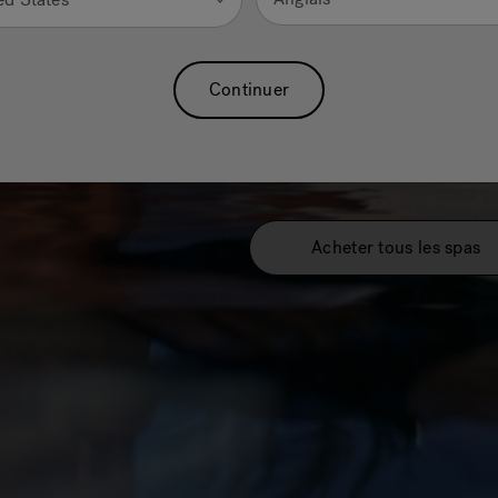
technologies brevetées
sans effort, quel que s
permettre de savourer l
Continuer
sans contraintes. Plong
nous nous occuper du 
Acheter tous les spas