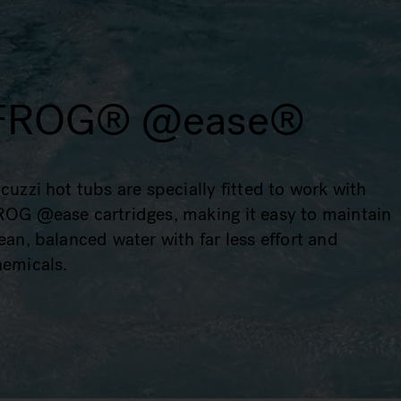
FROG® @ease®
cuzzi hot tubs are specially fitted to work with
ROG @ease cartridges, making it easy to maintain
ean, balanced water with far less effort and
hemicals.