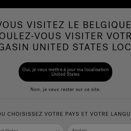
VOUS VISITEZ LE BELGIQUE
 De Nage
Salle de bains
Wellness
Le Ma
OULEZ-VOUS VISITER VOT
GASIN UNITED STATES LOC
Oui, je veux mettre à jour ma localisation
United States
Non, je veux rester sur ce site.
Eau prop
OU CHOISISSEZ VOTRE PAYS ET VOTRE LANGU
Profitez d’une tranquill
solutions innovantes d
Anglais
ed States