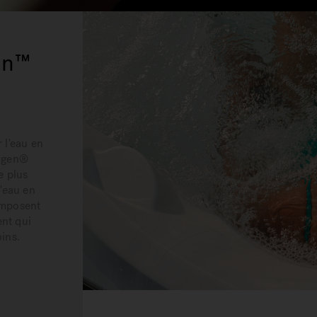
en™
r l'eau en
xygen®
e plus
'eau en
omposent
ent qui
oins.