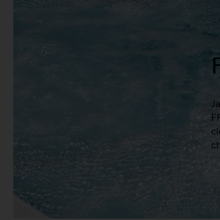
Ja
F
cl
c