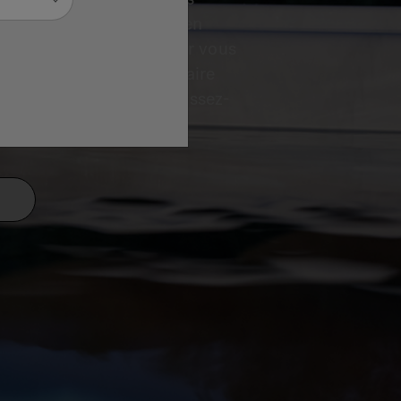
 garantissent un entretien
oit le produit choisi, pour vous
e plaisir d’être propriétaire
ez dans la détente et laissez-
reste.