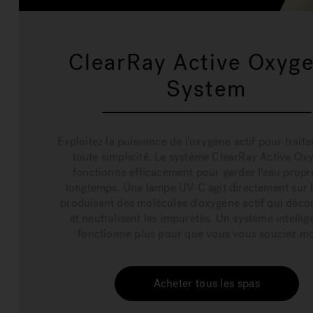
ClearRay Active Oxyg
System
Exploitez la puissance de l'oxygène actif pour traite
toute simplicité. Le système ClearRay Active O
fonctionne efficacement pour garder l'eau propr
longtemps. Une lampe UV-C agit directement sur l
produisant des molécules d'oxygène actif qui déc
et neutralisent les impuretés. Un système intellig
fonctionne plus pour que vous vous souciez m
Acheter tous les spas