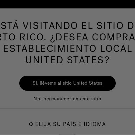
ESTÁ VISITANDO EL SITIO D
RTO RICO. ¿DESEA COMPRA
AS DE NATACION
Nuestra marca
Centro del
 ESTABLECIMIENTO LOCAL
UNITED STATES?
Sí, lléveme al sitio United States
No, permanecer en este sitio
Calidad
Servicio al clie
O ELIJA SU PAÍS E IDIOMA