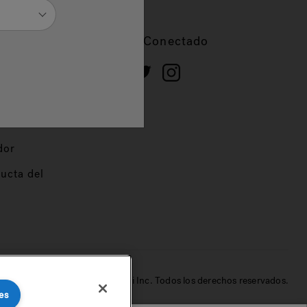
cios
Mantente Conectado
 de
dor
ucta del
© 2022 Jacuzzi Inc. Todos los derechos reservados.
es