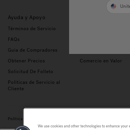
Unit
Ayuda y Apoyo
Propietarios
Términos de Servicio
Registración del Prod
FAQs
Manuales y Guías
Guia de Compradores
Manuales y guías de 
Obtener Precios
Comercio en Valor
Solicitud De Folleto
Políticas de Servicio al
Cliente
Política de privacidad
Marcas registradas
Mapa del si
We use cookies and other technologies to enhance your ex