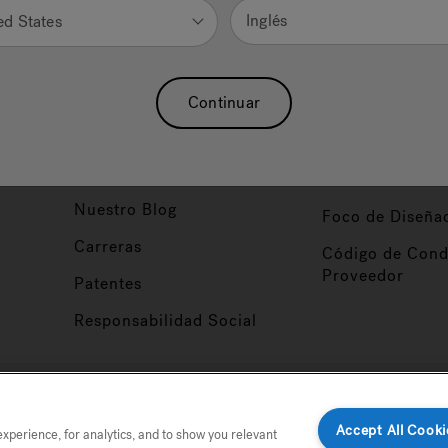
Inglés
ed States
Nuestra Marca
Vendedor y So
ucto
Sobre Nosotros
Conviértase en
Continuar
Distribuidor
Hidroterapia
Inicio de Sesión
baño
Asociaciones
Distribuidor
Nuestro Blog
Foco de Diseña
Carreras
Código de Cond
Proveedor
Patentes
Responsabilidad Social
tio
Accept All Cooki
perience, for analytics, and to show you relevant