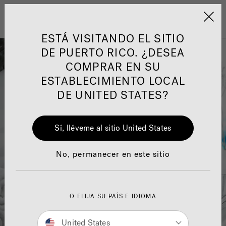
Jacuzzi&reg; Latin Am
ARTÍCULOS SOBRE TINAS DE
AR
Menú
A
HIDROMASAJE
I
ESTÁ VISITANDO EL SITIO
DE PUERTO RICO. ¿DESEA
COMPRAR EN SU
Responsabilidad Social
FA
ESTABLECIMIENTO LOCAL
DE UNITED STATES?
Sí, lléveme al sitio United States
Manuales y Guías del Usuario
Re
No, permanecer en este sitio
O ELIJA SU PAÍS E IDIOMA
United States