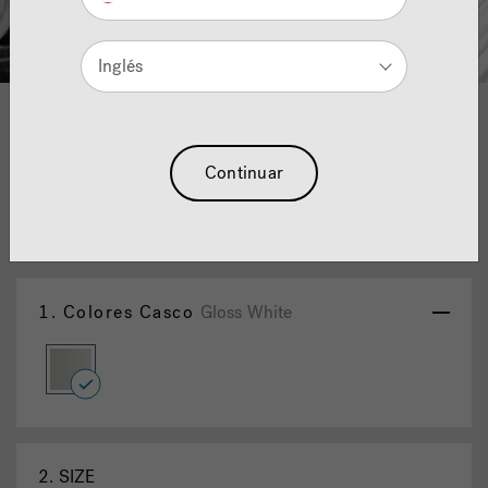
Inglés
1
2
Jacuzzi® Round Vessel Sink
Continuar
With Vessel Filler Faucet
Reajuste La Selección
1.
Colores Casco
Gloss White
selected
2.
SIZE