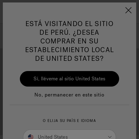
Jacuzzi&reg; Latin Am
ARTÍCULOS SOBRE TINAS DE
AR
Menú
A
HIDROMASAJE
I
ESTÁ VISITANDO EL SITIO
DE PERÚ. ¿DESEA
COMPRAR EN SU
Responsabilidad Social
FA
ESTABLECIMIENTO LOCAL
DE UNITED STATES?
Sí, lléveme al sitio United States
Descarga
Calidad
Manuales y Guías del Usuario
Re
No, permanecer en este sitio
Localizador de
O ELIJA SU PAÍS E IDIOMA
Servicio al cliente
distribuidores
United States