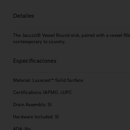
Detalles
The Jacuzzi® Vessel Round sink, paired with a vessel fill
contemporary to country.
Especificaciones
Material:
Luxecast™ Solid Surface
Certifications:
IAPMO, cUPC
Drain Assembly:
Sí
Hardware Included:
Sí
ADA:
No