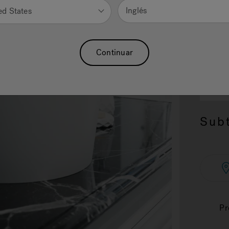
Inglés
ed States
Continuar
2.
SI
15.1
Subt
Pr