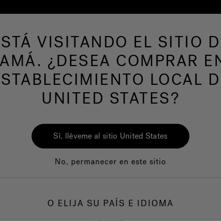
ESTÁ VISITANDO EL SITIO D
de hidromasaje
Más productos
Nuestra mar
AMÁ. ¿DESEA COMPRAR E
ESTABLECIMIENTO LOCAL D
UNITED STATES?
Jac
Wit
Sí, lléveme al sitio United States
No, permanecer en este sitio
1.
C
O ELIJA SU PAÍS E IDIOMA