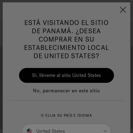
Jacuzzi&reg; Latin Am
ARTÍCULOS SOBRE TINAS DE
AR
Menú
A
HIDROMASAJE
I
ESTÁ VISITANDO EL SITIO
DE PANAMÁ. ¿DESEA
COMPRAR EN SU
Responsabilidad Social
FA
ESTABLECIMIENTO LOCAL
DE UNITED STATES?
Sí, lléveme al sitio United States
Descarga
Calidad
Manuales y Guías del Usuario
Re
No, permanecer en este sitio
Localizador de
O ELIJA SU PAÍS E IDIOMA
Servicio al cliente
distribuidores
United States