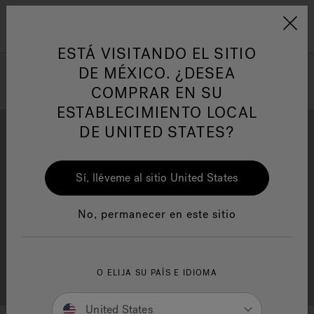
Jacuzzi&reg; Latin Am
ARTÍCULOS SOBRE TINAS DE
AR
Menú
A
HIDROMASAJE
I
ESTÁ VISITANDO EL SITIO
DE MÉXICO. ¿DESEA
COMPRAR EN SU
Responsabilidad Social
FA
ESTABLECIMIENTO LOCAL
DE UNITED STATES?
Sí, lléveme al sitio United States
Descarga
Calidad
Manuales y Guías del Usuario
Re
No, permanecer en este sitio
Localizador de
O ELIJA SU PAÍS E IDIOMA
Servicio al cliente
distribuidores
United States