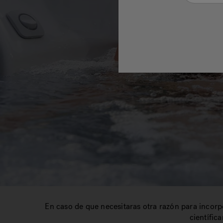
En caso de que necesitaras otra razón para incorpora
científic