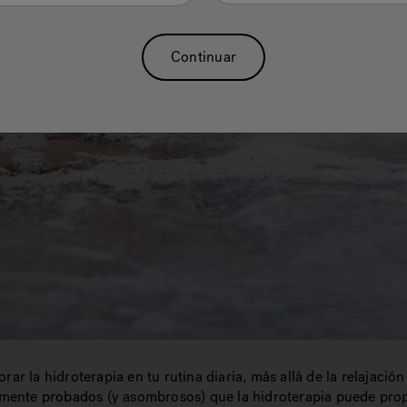
Continuar
r la hidroterapia en tu rutina diaria, más allá de la relajación 
amente probados (y asombrosos) que la hidroterapia puede pro