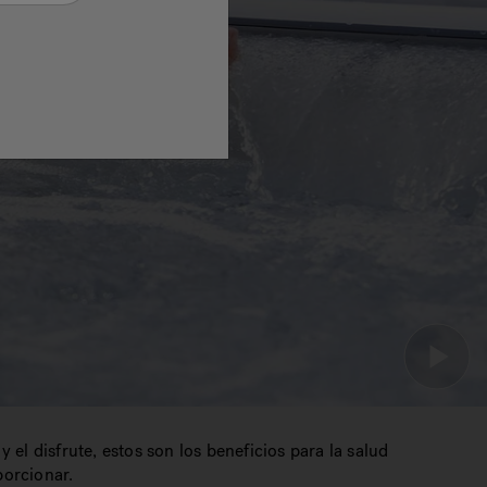
y el disfrute, estos son los beneficios para la salud
porcionar.