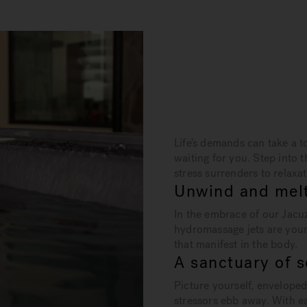
Life's demands can take a t
waiting for you. Step into 
stress surrenders to relaxat
Unwind and melt
In the embrace of our Jacuz
hydromassage jets are your
that manifest in the body.
A sanctuary of s
Picture yourself, envelope
stressors ebb away. With e