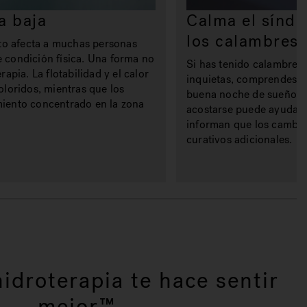
a baja
Calma el síndr
los calambres 
o afecta a muchas personas
 condición física. Una forma no
Si has tenido calambres 
apia. La flotabilidad y el calor
inquietas, comprendes la
oloridos, mientras que los
buena noche de sueño. R
miento concentrado en la zona
acostarse puede ayudar 
informan que los cambio
curativos adicionales.
hidroterapia te hace sentir
mejor™