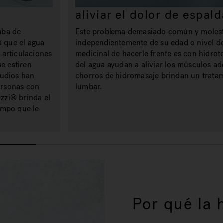
aliviar el dolor de espald
omba de
Este problema demasiado común y molest
a que el agua
independientemente de su edad o nivel de
s articulaciones
medicinal de hacerle frente es con hidroter
se estiren
del agua ayudan a aliviar los músculos ad
tudios han
chorros de hidromasaje brindan un trata
ersonas con
lumbar.
uzzi® brinda el
empo que le
Por qué la 