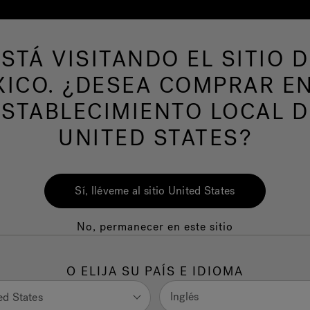
ESTÁ VISITANDO EL SITIO D
 productos
SPAS DE NATACION
Nuestra m
ICO. ¿DESEA COMPRAR E
ESTABLECIMIENTO LOCAL D
UNITED STATES?
Benefici
Sí, lléveme al sitio United States
No, permanecer en este sitio
Explore Hot Tubs
O ELIJA SU PAÍS E IDIOMA
Inglés
ed States