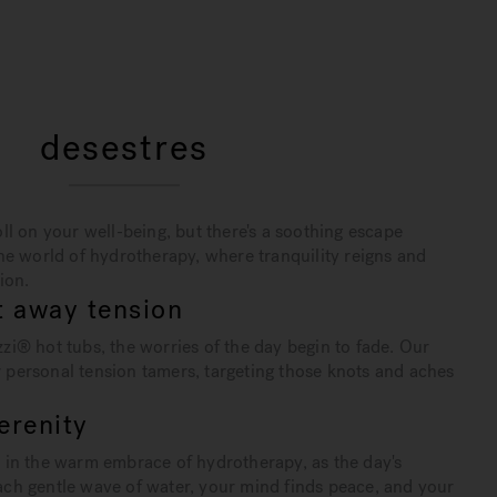
desestres
oll on your well-being, but there's a soothing escape
the world of hydrotherapy, where tranquility reigns and
ion.
 away tension
zi® hot tubs, the worries of the day begin to fade. Our
 personal tension tamers, targeting those knots and aches
erenity
d in the warm embrace of hydrotherapy, as the day's
ach gentle wave of water, your mind finds peace, and your