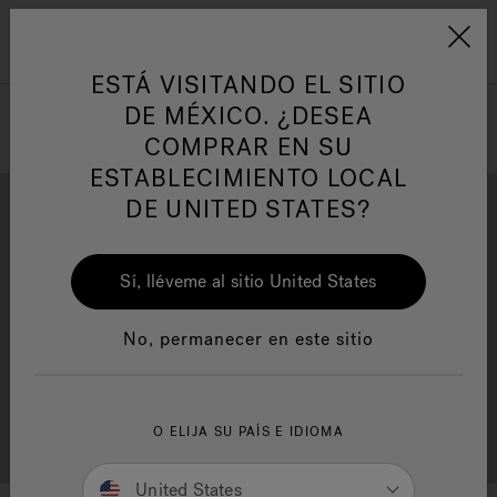
Jacuzzi&reg; Latin Am
ARTÍCULOS SOBRE TINAS DE
AR
Menú
A
HIDROMASAJE
I
ESTÁ VISITANDO EL SITIO
DE MÉXICO. ¿DESEA
COMPRAR EN SU
Responsabilidad Social
FA
ESTABLECIMIENTO LOCAL
DE UNITED STATES?
Sí, lléveme al sitio United States
Descarga
Calidad
Manuales y Guías del Usuario
Re
No, permanecer en este sitio
Localizador de
O ELIJA SU PAÍS E IDIOMA
Servicio al cliente
distribuidores
United States