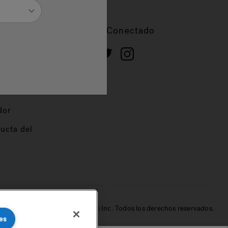
cios
Mantente Conectado
 de
dor
ucta del
© 2022 Jacuzzi Inc. Todos los derechos reservados.
es