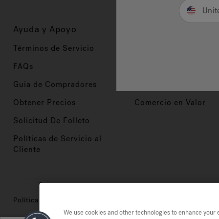
Unit
Ayuda y Apoyo
Propietarios
Términos de Servicio
Registración del Prod
FAQs
Manuales y Guías
Guia de Compradores
Manuales y guías de 
Obtener Precios
Comercio en Valor
Solicitud De Folleto
Políticas de Servicio al
Cliente
Política de privacidad
Marcas registradas
Mapa del si
We use cookies and other technologies to enhance your ex