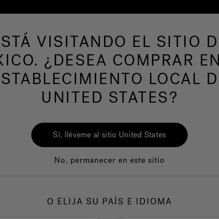
ESTÁ VISITANDO EL SITIO D
ICO. ¿DESEA COMPRAR E
AS DE NATACION
Nuestra marca
Centro del
ESTABLECIMIENTO LOCAL D
UNITED STATES?
Sí, lléveme al sitio United States
No, permanecer en este sitio
Calidad
Servicio al clie
O ELIJA SU PAÍS E IDIOMA