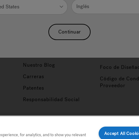
Inglés
ed States
Nuestra Marca
Vendedor y So
ucto
Sobre Nosotros
Conviértase en
Continuar
Distribuidor
Hidroterapia
Inicio de Sesión
baño
Asociaciones
Distribuidor
Nuestro Blog
Foco de Diseña
Carreras
Código de Cond
Proveedor
Patentes
Responsabilidad Social
tio
Accept All Cooki
perience, for analytics, and to show you relevant