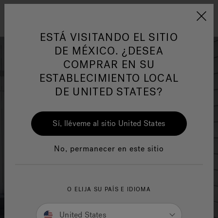
Jacuzzi&reg; Latin Am
ARTÍCULOS SOBRE TINAS DE
AR
Menú
A
HIDROMASAJE
I
ESTÁ VISITANDO EL SITIO
DE MÉXICO. ¿DESEA
COMPRAR EN SU
Responsabilidad Social
FA
ESTABLECIMIENTO LOCAL
DE UNITED STATES?
Sí, lléveme al sitio United States
Manuales y Guías del Usuario
Re
No, permanecer en este sitio
O ELIJA SU PAÍS E IDIOMA
United States