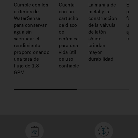
Cumple con los
Cuenta
La manija de
El m
criterios de
con un
metal y la
pala
WaterSense
cartucho
construcción
facili
para conservar
de disco
de la válvula
uso y
agua sin
de
de latón
ajust
sacrificar el
cerámica
sólido
temp
rendimiento,
para una
brindan
proporcionando
vida útil
mayor
una tasa de
de uso
durabilidad
flujo de 1.8
confiable
GPM