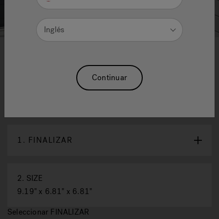
Inglés
1
2
Piccolo™ Juego De BañEra Y
Continuar
Regadera
Reajuste La Selección
1.
FINALIZAR
2.
SIZE
9.19" x 6.81" x 6.81"
Seleccionar FINALIZAR