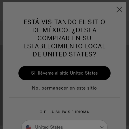
Jacuzzi&reg; Latin Am
ARTÍCULOS SOBRE TINAS DE
AR
Menú
A
HIDROMASAJE
I
ESTÁ VISITANDO EL SITIO
DE MÉXICO. ¿DESEA
COMPRAR EN SU
Responsabilidad Social
FA
ESTABLECIMIENTO LOCAL
DE UNITED STATES?
Sí, lléveme al sitio United States
Descarga
Calidad
Manuales y Guías del Usuario
Re
No, permanecer en este sitio
Localizador de
O ELIJA SU PAÍS E IDIOMA
Servicio al cliente
distribuidores
United States