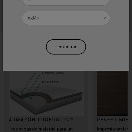
SPAS DE NATACIÓN DE
CALIDAD
Inglés
MATERIALES
Continuar
ARMAZÓN PROFUSION™
REVESTIMIE
Tres capas de material para un
Impresionantes 