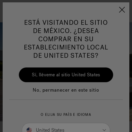
Jacuzzi&reg; Latin Am
ARTÍCULOS SOBRE TINAS DE
AR
Menú
A
HIDROMASAJE
I
ESTÁ VISITANDO EL SITIO
DE MÉXICO. ¿DESEA
COMPRAR EN SU
Responsabilidad Social
FA
ESTABLECIMIENTO LOCAL
DE UNITED STATES?
Sí, lléveme al sitio United States
Manuales y Guías del Usuario
Re
No, permanecer en este sitio
O ELIJA SU PAÍS E IDIOMA
United States