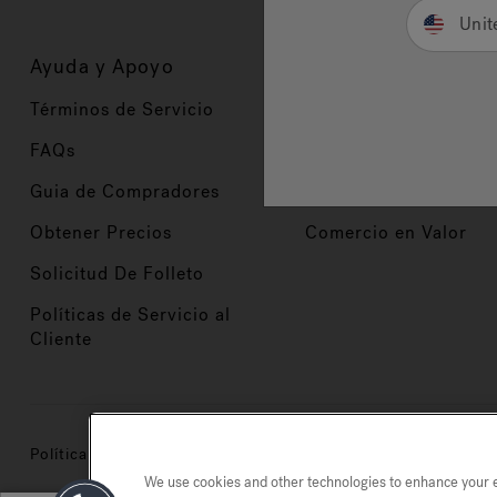
Unit
Ayuda y Apoyo
Propietarios
Términos de Servicio
Registración del Prod
FAQs
Manuales y Guías
Guia de Compradores
Manuales y guías de 
Obtener Precios
Comercio en Valor
Solicitud De Folleto
Políticas de Servicio al
Cliente
Política de privacidad
Marcas registradas
Mapa del si
We use cookies and other technologies to enhance your ex