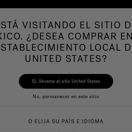
ESTÁ VISITANDO EL SITIO D
ICO. ¿DESEA COMPRAR E
AS DE NATACION
Nuestra marca
Centro del
ESTABLECIMIENTO LOCAL D
UNITED STATES?
Sí, lléveme al sitio United States
No, permanecer en este sitio
Calidad
Servicio al clie
O ELIJA SU PAÍS E IDIOMA