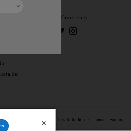
cios
Mantente Conectado
 de
dor
ucta del
© 2022 Jacuzzi Inc. Todos los derechos reservados.
es