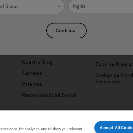
Inglés
ed States
Nuestra Marca
Vendedor y So
ucto
Sobre Nosotros
Conviértase en
Continuar
Distribuidor
Hidroterapia
Inicio de Sesión
baño
Asociaciones
Distribuidor
Nuestro Blog
Foco de Diseña
Carreras
Código de Cond
Proveedor
Patentes
Responsabilidad Social
tio
Accept All Cooki
perience, for analytics, and to show you relevant