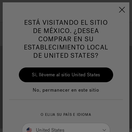
Jacuzzi&reg; Latin Am
ARTÍCULOS SOBRE TINAS DE
AR
Menú
A
HIDROMASAJE
I
ESTÁ VISITANDO EL SITIO
DE MÉXICO. ¿DESEA
COMPRAR EN SU
Responsabilidad Social
FA
ESTABLECIMIENTO LOCAL
DE UNITED STATES?
Sí, lléveme al sitio United States
Descarga
Calidad
Manuales y Guías del Usuario
Re
No, permanecer en este sitio
Localizador de
O ELIJA SU PAÍS E IDIOMA
Servicio al cliente
distribuidores
United States