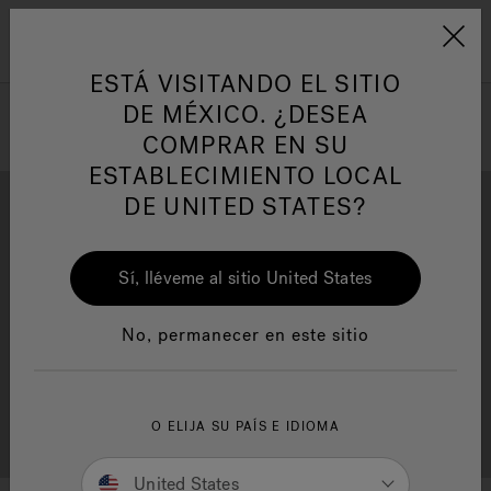
Jacuzzi&reg; Latin Am
ARTÍCULOS SOBRE TINAS DE
AR
Menú
A
HIDROMASAJE
I
ESTÁ VISITANDO EL SITIO
DE MÉXICO. ¿DESEA
COMPRAR EN SU
Responsabilidad Social
FA
ESTABLECIMIENTO LOCAL
DE UNITED STATES?
Sí, lléveme al sitio United States
Descarga
Calidad
Manuales y Guías del Usuario
Re
No, permanecer en este sitio
Localizador de
O ELIJA SU PAÍS E IDIOMA
Servicio al cliente
distribuidores
United States