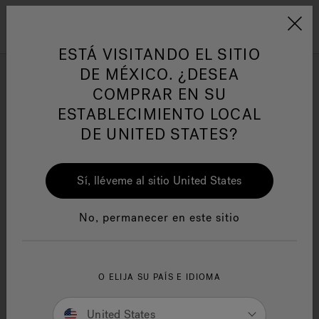
Jacuzzi&reg; Latin Am
ARTÍCULOS SOBRE TINAS DE
AR
Menú
A
HIDROMASAJE
I
ESTÁ VISITANDO EL SITIO
DE MÉXICO. ¿DESEA
Descargas de CAD
COMPRAR EN SU
Responsabilidad Social
FA
ESTABLECIMIENTO LOCAL
Haz clic en cualquiera de los enlaces para abrir un
DE UNITED STATES?
documento directamente o haz clic con el botón derecho
en "Guardar como".
Sí, lléveme al sitio United States
Manuales y Guías del Usuario
Re
No, permanecer en este sitio
Bañera Allusion
™
Bañera Amiga
®
O ELIJA SU PAÍS E IDIOMA
Bañera Arga™
United States