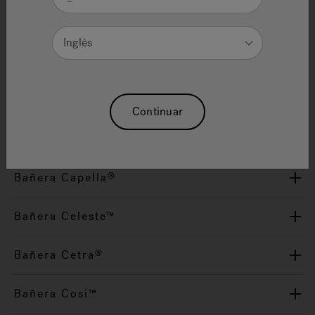
Bañera Arietta™
Inglés
Bañera Bellavista™
Bañera Bianca
®
Continuar
Bañera Bravo™
Bañera Capella
®
Bañera Celeste™
Bañera Cetra
®
Bañera Cosi™