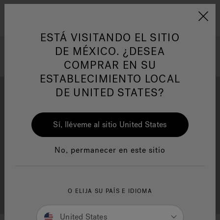
Jacuzzi&reg; Latin Am
ARTÍCULOS SOBRE TINAS DE
AR
Menú
A
HIDROMASAJE
I
ESTÁ VISITANDO EL SITIO
DE MÉXICO. ¿DESEA
COMPRAR EN SU
Responsabilidad Social
FA
ESTABLECIMIENTO LOCAL
DE UNITED STATES?
Sí, lléveme al sitio United States
Descarga
Calidad
Manuales y Guías del Usuario
Re
No, permanecer en este sitio
Localizador de
O ELIJA SU PAÍS E IDIOMA
Servicio al cliente
distribuidores
United States