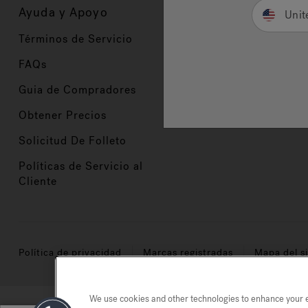
Ayuda y Apoyo
Propietarios
Unit
Términos de Servicio
Registración del Prod
FAQs
Manuales y Guías
Guia de Compradores
Manuales y guías de 
Obtener Precios
Comercio en Valor
Solicitud De Folleto
Políticas de Servicio al
Cliente
Política de privacidad
Marcas registradas
Mapa del si
We use cookies and other technologies to enhance your ex