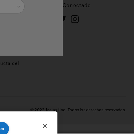
cios
Mantente Conectado
 de
dor
ucta del
© 2022 Jacuzzi Inc. Todos los derechos reservados.
es