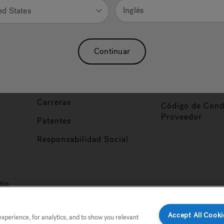
Nuestra Marca
Vendedor y So
Inglés
ed States
ucto
Sobre Nosotros
Conviértase en
Distribuidor
Hidroterapia
Continuar
Inicio de Sesión
baño
Asociaciones
Distribuidor
Nuestro Blog
Foco de Diseña
Carreras
Código de Cond
Proveedor
Patentes
Responsabilidad Social
tio
Accept All Cooki
perience, for analytics, and to show you relevant