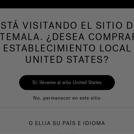
ESTÁ VISITANDO EL SITIO D
de hidromasaje
Más productos
Nuestra mar
TEMALA. ¿DESEA COMPRA
 ESTABLECIMIENTO LOCAL
UNITED STATES?
Sí, lléveme al sitio United States
No, permanecer en este sitio
Calidad
Servicio al clie
O ELIJA SU PAÍS E IDIOMA