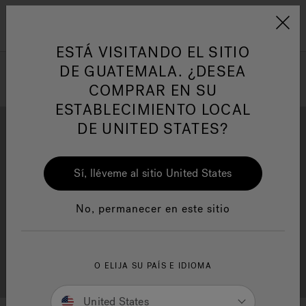
Jacuzzi&reg; Latin Am
ARTÍCULOS SOBRE TINAS DE
AR
Menú
A
HIDROMASAJE
I
ESTÁ VISITANDO EL SITIO
DE GUATEMALA. ¿DESEA
COMPRAR EN SU
Responsabilidad Social
FA
ESTABLECIMIENTO LOCAL
DE UNITED STATES?
Sí, lléveme al sitio United States
Descarga
Calidad
Manuales y Guías del Usuario
Re
No, permanecer en este sitio
Localizador de
O ELIJA SU PAÍS E IDIOMA
Servicio al cliente
distribuidores
United States