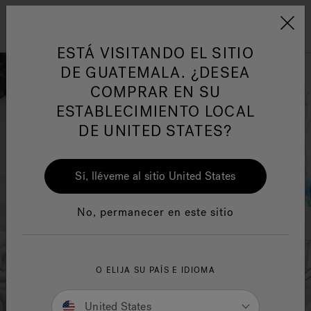
Jacuzzi&reg; Latin Am
ARTÍCULOS SOBRE TINAS DE
AR
Menú
A
HIDROMASAJE
I
ESTÁ VISITANDO EL SITIO
DE GUATEMALA. ¿DESEA
COMPRAR EN SU
Responsabilidad Social
FA
ESTABLECIMIENTO LOCAL
DE UNITED STATES?
Sí, lléveme al sitio United States
Manuales y Guías del Usuario
Re
No, permanecer en este sitio
O ELIJA SU PAÍS E IDIOMA
United States