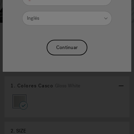
Inglés
1
2
Jacuzzi® Round Vessel Sink
Continuar
With Vessel Filler Faucet
Reajuste La Selección
1.
Colores Casco
Gloss White
selected
2.
SIZE