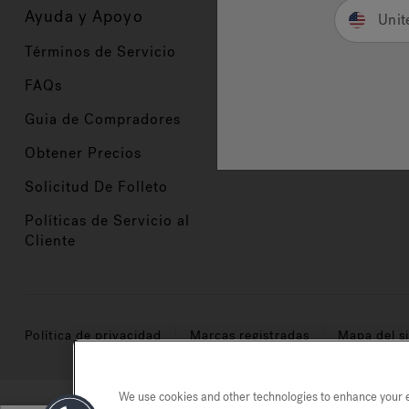
Ayuda y Apoyo
Propietarios
Unit
Términos de Servicio
Registración del Prod
FAQs
Manuales y Guías
Guia de Compradores
Manuales y guías de 
Obtener Precios
Comercio en Valor
Solicitud De Folleto
Políticas de Servicio al
Cliente
Política de privacidad
Marcas registradas
Mapa del si
We use cookies and other technologies to enhance your ex