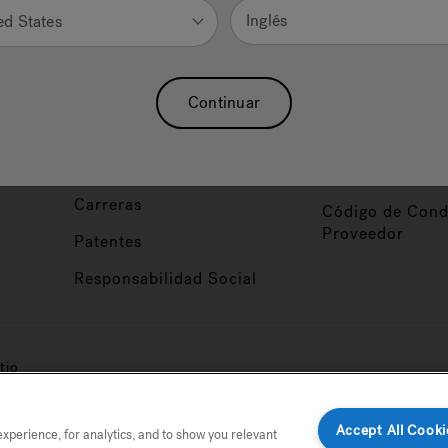
Nuestra Marca
Vendedor y So
Inglés
ed States
ucto
Sobre Nosotros
Conviértase en
Distribuidor
Hidroterapia
Continuar
Inicio de Sesión
baño
Asociaciones
Distribuidor
Nuestro Blog
Foco de Diseña
Carreras
Código de Cond
Proveedor
Patentes
Responsabilidad Social
tio
Accept All Cooki
perience, for analytics, and to show you relevant