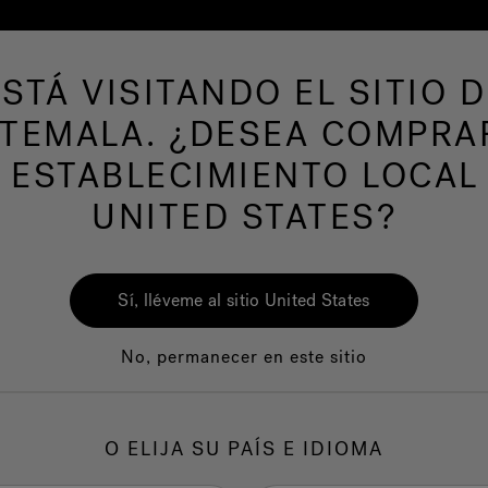
ESTÁ VISITANDO EL SITIO D
de hidromasaje
Más productos
Nuestra mar
TEMALA. ¿DESEA COMPRA
 ESTABLECIMIENTO LOCAL
UNITED STATES?
Sí, lléveme al sitio United States
No, permanecer en este sitio
Calidad
Servicio al clie
O ELIJA SU PAÍS E IDIOMA