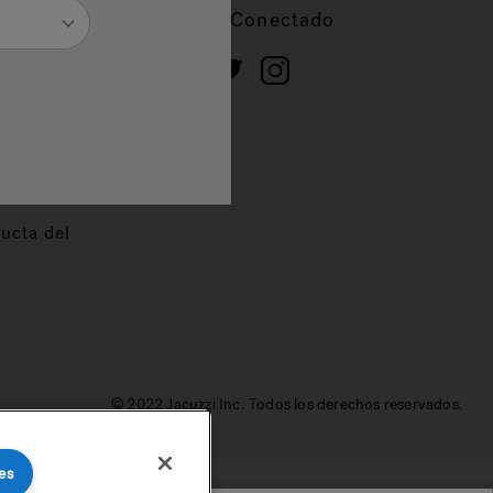
cios
Mantente Conectado
 de
dor
ucta del
© 2022 Jacuzzi Inc. Todos los derechos reservados.
es