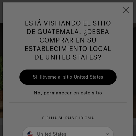
Jacuzzi&reg; Latin Am
ARTÍCULOS SOBRE TINAS DE
AR
Menú
A
HIDROMASAJE
I
ESTÁ VISITANDO EL SITIO
DE GUATEMALA. ¿DESEA
COMPRAR EN SU
Responsabilidad Social
FA
ESTABLECIMIENTO LOCAL
DE UNITED STATES?
Sí, lléveme al sitio United States
Manuales y Guías del Usuario
Re
No, permanecer en este sitio
O ELIJA SU PAÍS E IDIOMA
1
2
3
United States