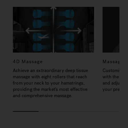
4D Massage
Massage A
Achieve an extraordinary deep tissue
Customize y
massage with eight rollers that reach
with the fre
from your neck to your hamstrings,
and adjust i
providing the market’s most effective
your prefere
and comprehensive massage.