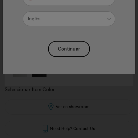
Jacuzzi 4d X-Rail Massage
Inglés
Chair
Reajuste La Selección
Continuar
1.
Item Color
Seleccionar Item Color
Ver en showroom
Need Help? Contact Us