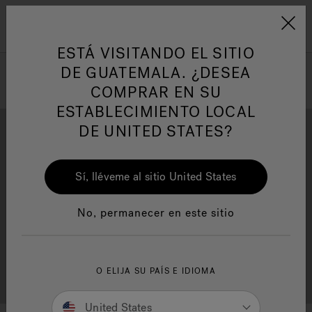
Jacuzzi&reg; Latin Am
ARTÍCULOS SOBRE TINAS DE
AR
Menú
A
HIDROMASAJE
I
ESTÁ VISITANDO EL SITIO
DE GUATEMALA. ¿DESEA
COMPRAR EN SU
Responsabilidad Social
FA
ESTABLECIMIENTO LOCAL
DE UNITED STATES?
Sí, lléveme al sitio United States
Descarga
Calidad
Manuales y Guías del Usuario
Re
No, permanecer en este sitio
Localizador de
O ELIJA SU PAÍS E IDIOMA
Servicio al cliente
distribuidores
United States