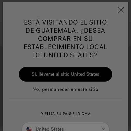
Jacuzzi&reg; Latin Am
ARTÍCULOS SOBRE TINAS DE
AR
Menú
A
HIDROMASAJE
I
ESTÁ VISITANDO EL SITIO
DE GUATEMALA. ¿DESEA
COMPRAR EN SU
Responsabilidad Social
FA
ESTABLECIMIENTO LOCAL
DE UNITED STATES?
Sí, lléveme al sitio United States
Descarga
Calidad
Manuales y Guías del Usuario
Re
No, permanecer en este sitio
Localizador de
O ELIJA SU PAÍS E IDIOMA
Servicio al cliente
distribuidores
United States